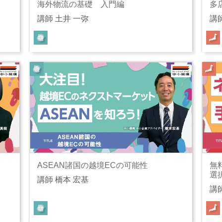
海外物流の基礎 入門編
多
講師 土井 一弥
講
ASEAN諸国の越境ECの可能性
無
選
講師 橋本 宏基
講