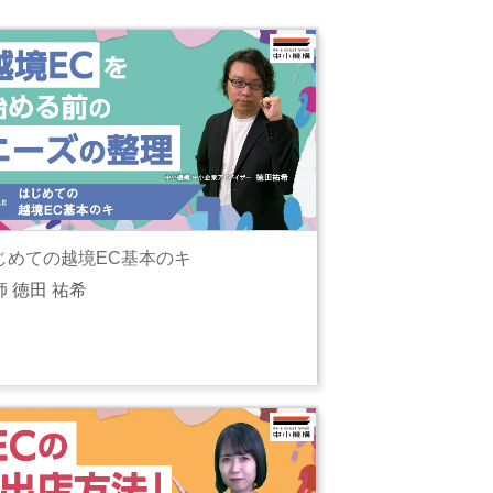
じめての越境EC基本のキ
師 徳田 祐希