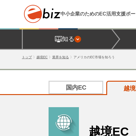
中小企業のためのEC活用支援
ポー
知る
トップ
越境EC
業界を知る
アメリカのEC市場を知ろう
国内EC
越境
越境EC