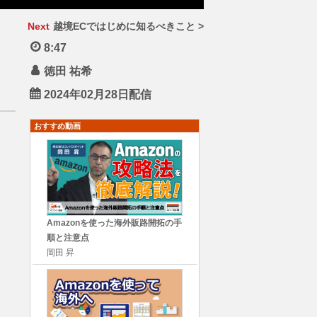
Next
越境ECではじめに知るべきこと >
8:47
徳田 祐希
2024年02月28日配信
おすすめ動画
Amazonを使った海外販路開拓の手
順と注意点
岡田 昇