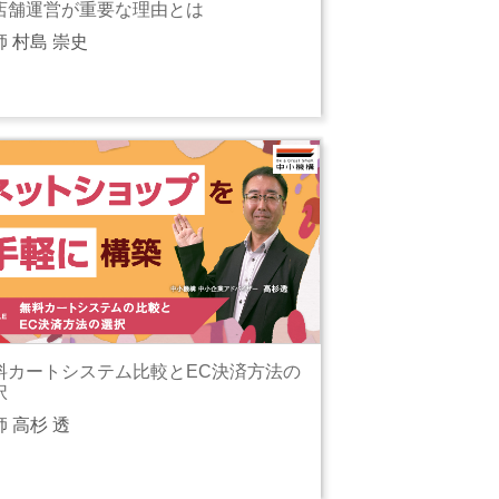
店舗運営が重要な理由とは
師 村島 崇史
料カートシステム比較とEC決済方法の
択
師 高杉 透