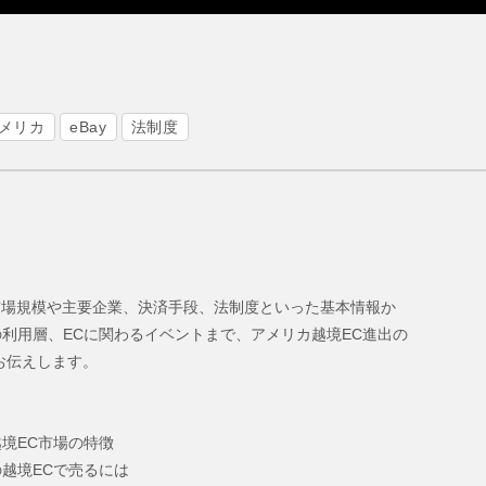
メリカ
eBay
法制度
市場規模や主要企業、決済手段、法制度といった基本情報か
の利用層、ECに関わるイベントまで、アメリカ越境EC進出の
お伝えします。
越境EC市場の特徴
の越境ECで売るには