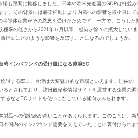
市場も堅調に推移しました。日本や欧米先進国のGDPは軒並み
ます。その背景には感染抑制により内需への影響を最小限にで
内の半導体産業がその恩恵を受けたためです。一方で、こうした
接種率の低さから2021年５月以降、感染が徐々に拡大してい
消費行動にどのような影響を及ぼすことになるのでしょうか。
台湾インバウンドの受け皿になる越境EC
検討する際に、台湾は大変魅力的な市場といえます。理由の一
いるとされており、訪日観光客情報サイトを運営する企業の調査
答するなどECサイトを使いこなしている傾向がみられます。
製品への信頼感が高いことがあげられます。このことは、新
日本国内のインバウンド需要を支えていたことに裏付けられま