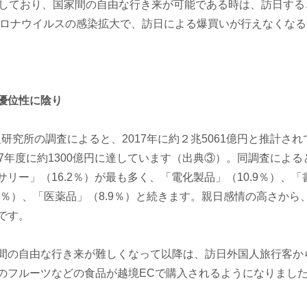
答しており、国家間の自由な行き来が可能である時は、訪日す
型コロナウイルスの感染拡大で、訪日による爆買いが行えなくな
優位性に陰り
究所の調査によると、2017年に約２兆5061億円と推計さ
17年度に約1300億円に達しています（出典③）。同調査によ
ー」（16.2％）が最も多く、「電化製品」（10.9％）、「書
9.8％）、「医薬品」（8.9％）と続きます。親日感情の高さか
です。
の自由な行き来が難しくなって以降は、訪日外国人旅行客か
のフルーツなどの食品が越境ECで購入されるようになりまし