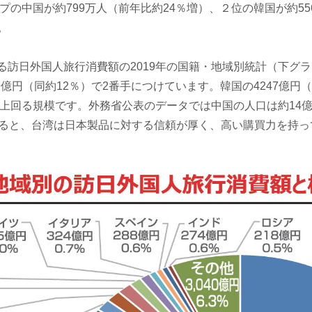
プの中国が約799万人（前年比約24％増）、２位の韓国が約55
。
日外国人旅行消費額の2019年の国籍・地域別統計（下グラフ
7億円（同約12％）で2番手につけています。韓国の4247億円
を上回る規模です。外務省公表のデータでは中国の人口は約14億
えると、台湾は日本製品に対する信頼が厚く、高い購買力を持