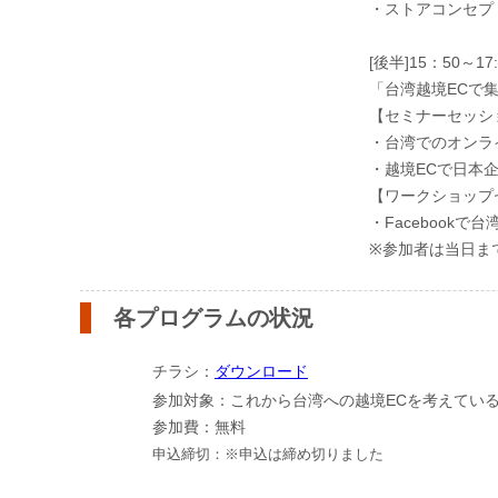
・ストアコンセ
[後半]
「台湾越境ECで
【セミナーセッシ
・台湾でのオンラ
・越境ECで日本
【ワークショップ
・Facebook
※参加者は当日まで
各プログラムの状況
チラシ：
ダウンロード
参加対象：これから台湾への越境ECを考えてい
参加費：無料
申込締切：※申込は締め切りました