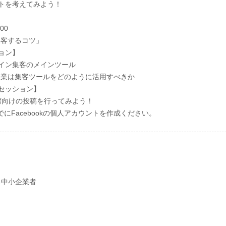
プトを考えてみよう！
15：50～17:00
集客するコツ」
ョン】
イン集客のメインツール
企業は集客ツールをどのように活用すべきか
セッション】
で台湾向けの投稿を行ってみよう！
にFacebookの個人アカウントを作成ください。
る中小企業者