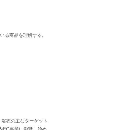
ている商品を理解する。
、浴衣の主なターゲット
内EC事業に影響し始め