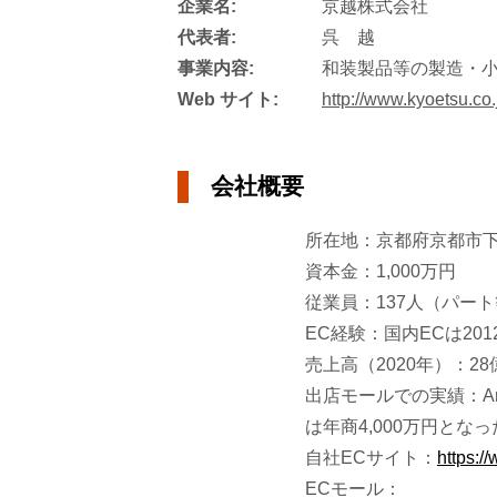
企業名:
京越株式会社
代表者:
呉 越
事業内容:
和装製品等の製造・小
Web サイト:
http://www.kyoetsu.co.
会社概要
所在地：京都府京都市下
資本金：1,000万円
従業員：137人（パー
EC経験：国内ECは201
売上高（2020年）：28億
出店モールでの実績：Am
は年商4,000万円とな
自社ECサイト：
https:/
ECモール：