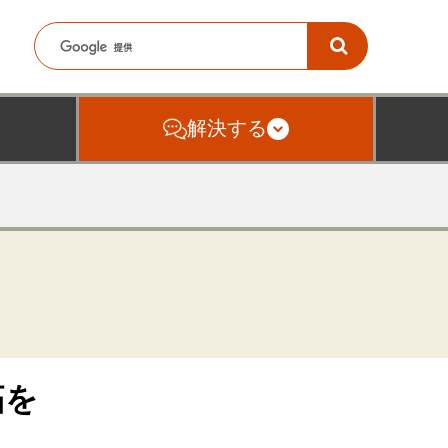
解決する
拓を