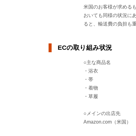
米国のお客様が求める
おいても同様の状況に
ると、輸送費の負担も
ECの取り組み状況
○主な商品名
・浴衣
・帯
・着物
・草履
○メインの出店先
Amazon.com（米国）