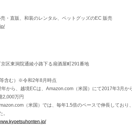
売・直販、和装のレンタル、ペットグッズのEC 販売
jp/
京区東洞院通綾小路下る扇酒屋町291番地
ト等含む）※令和2年8月時点
2年から、越境ECは、Amazon.com（米国）にて2017年3月か
2,000万円
azon.com（米国）では、毎年1.5倍のペースで伸長しており、
った。
/www.kyoetsuhonten.jp/