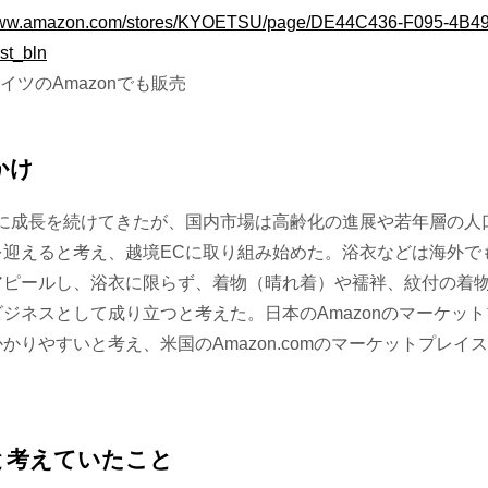
/www.amazon.com/stores/KYOETSU/page/DE44C436-F095-4B4
t_bln
イツのAmazonでも販売
かけ
調に成長を続けてきたが、国内市場は高齢化の進展や若年層の人
を迎えると考え、越境ECに取り組み始めた。浴衣などは海外で
アピールし、浴衣に限らず、着物（晴れ着）や襦袢、紋付の着
ジネスとして成り立つと考えた。日本のAmazonのマーケッ
かりやすいと考え、米国のAmazon.comのマーケットプレイ
と考えていたこと