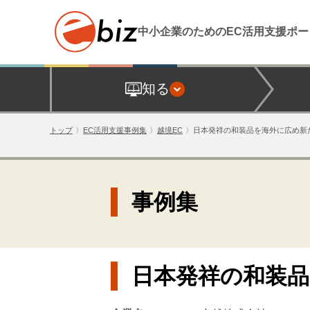
中小企業のためのEC活用支援
ポー
知る
トップ
EC活用支援事例集
越境EC
日本発祥の和装品を海外に広め新
事例集
日本発祥の和装