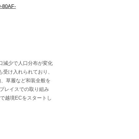
9-80AF-
口減少で人口分布が変化
も受け入れられており、
物、草履など和装全般を
トプレイスでの取り組み
スで越境ECをスタートし