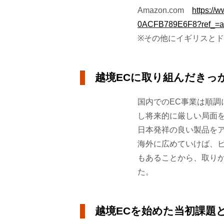
Amazon.com
https:/
0ACFB789E6F8?ref_=as
※その他にイギリスとド
越境ECに取り組んだきっ
国内でのEC事業は順
し将来的に厳しい局面
日本発祥の良い製品を
海外に広めていけば、ビ
もあることから、取りか
た。
越境ECを始めた当初課題